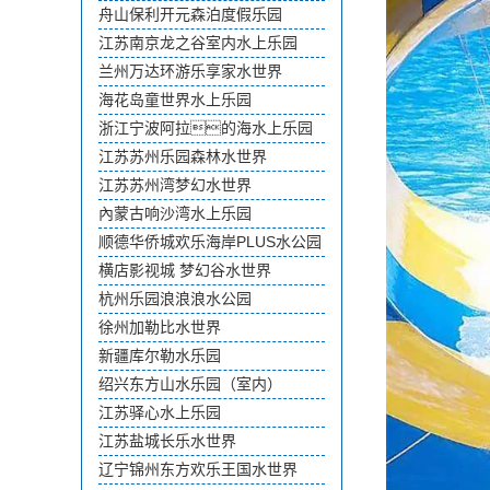
舟山保利开元森泊度假乐园
江苏南京龙之谷室内水上乐园
兰州万达环游乐享家水世界
海花岛童世界水上乐园
浙江宁波阿拉的海水上乐园
江苏苏州乐园森林水世界
江苏苏州湾梦幻水世界
內蒙古响沙湾水上乐园
顺德华侨城欢乐海岸PLUS水公园
横店影视城 梦幻谷水世界
杭州乐园浪浪浪水公园
徐州加勒比水世界
新疆库尔勒水乐园
绍兴东方山水乐园（室内）
江苏驿心水上乐园
江苏盐城长乐水世界
辽宁锦州东方欢乐王国水世界