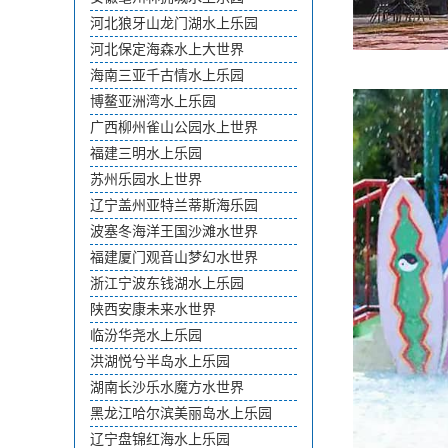
河北狼牙山龙门湖水上乐园
河北保定海森水上大世界
海南三亚千古情水上乐园
博鳌亚洲湾水上乐园
广西柳州雀山公园水上世界
福建三明水上乐园
苏州乐园水上世界
辽宁盖州亚特兰蒂斯海乐园
波塞冬海洋王国沙滩水世界
福建厦门观音山梦幻水世界
浙江宁波东钱湖水上乐园
陕西安康未来水世界
临汾华尧水上乐园
洪湖悦兮半岛水上乐园
湖南长沙乐水魔方水世界
黑龙江哈尔滨美丽岛水上乐园
辽宁盘锦红海水上乐园