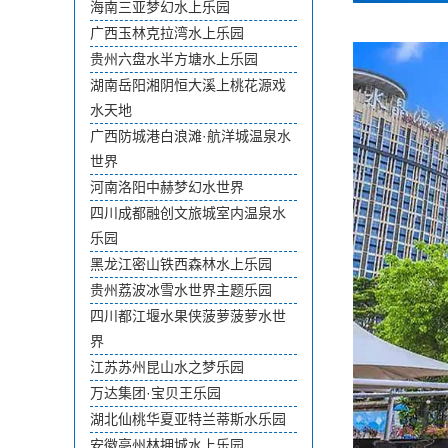
海南三亚梦幻水上乐园
广西玉林克拉湾水上乐园
贵州六盘水半方塘水上乐园
湖南岳阳湘阴恒大溪上桃花源戏
水天地
广西防城港白浪滩·航洋城温泉水
世界
河南洛阳中赫梦幻水世界
四川成都融创文旅城室内温泉水
乐园
黑龙江密山铁西森林水上乐园
贵州荔波冰雪水世界主题乐园
四川都江堰水果侠菠萝菠萝水世
界
江苏苏州昆山水之梦乐园
万达集团·宝贝王乐园
湖北仙桃华夏亚特兰蒂斯水乐园
安徽亳州林拥城水上乐园