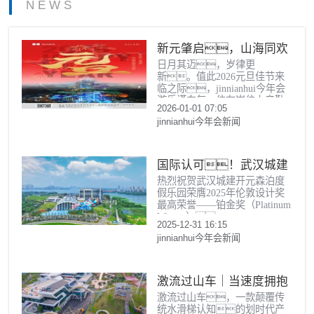
NEWS
新元肇启，山海同欢
日月其迈，岁律更
| jinnianhui今年会游乐致
新。值此2026元旦佳节来
每一位同行者的元旦
临之际，jinnianhui今年会
游乐谨向每一位在岗位上辛勤
贺信
2026-01-01 07:05
付出的同仁以及一路相
jinnianhui今年会新闻
伴、鼎力支持的合作
伙伴与各界朋友，致以最
诚挚的感谢与最美好
的祝福！祝愿大家在
国际认可！武汉城建
新的一年里，万事顺
热烈祝贺武汉城建开元森泊度
开元森泊度假乐园斩获
遂，欢
假乐园荣膺2025年伦敦设计奖
2025伦敦设计奖铂金奖
最高荣誉——铂金奖（Platinum
Winner）。
2025-12-31 16:15
jinnianhui今年会新闻
激流过山车｜当速度拥抱
激流过山车，一款颠覆传
水花，掀起水上狂欢
统水滑梯认知的划时代产